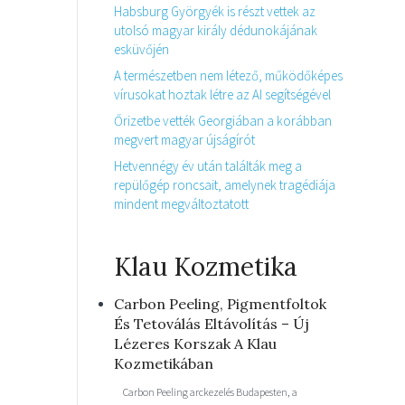
Habsburg Györgyék is részt vettek az
utolsó magyar király dédunokájának
esküvőjén
A természetben nem létező, működőképes
vírusokat hoztak létre az AI segítségével
Őrizetbe vették Georgiában a korábban
megvert magyar újságírót
Hetvennégy év után találták meg a
repülőgép roncsait, amelynek tragédiája
mindent megváltoztatott
Klau Kozmetika
Carbon Peeling, Pigmentfoltok
És Tetoválás Eltávolítás – Új
Lézeres Korszak A Klau
Kozmetikában
Carbon Peeling arckezelés Budapesten, a