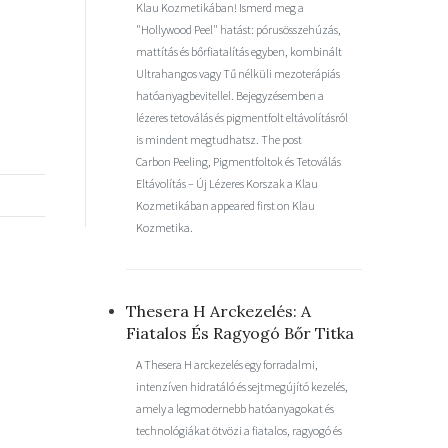
Klau Kozmetikában! Ismerd meg a
"Hollywood Peel" hatást: pórusösszehúzás,
mattítás és bőrfiatalítás egyben, kombinált
Ultrahangos vagy Tű nélküli mezoterápiás
hatóanyagbevitellel. Bejegyzésemben a
lézeres tetoválás és pigmentfolt eltávolításról
is mindent megtudhatsz. The post
Carbon Peeling, Pigmentfoltok és Tetoválás
Eltávolítás – Új Lézeres Korszak a Klau
Kozmetikában appeared first on Klau
Kozmetika.
Thesera H Arckezelés: A
Fiatalos És Ragyogó Bőr Titka
A Thesera H arckezelés egy forradalmi,
intenzíven hidratáló és sejtmegújító kezelés,
amely a legmodernebb hatóanyagokat és
technológiákat ötvözi a fiatalos, ragyogó és