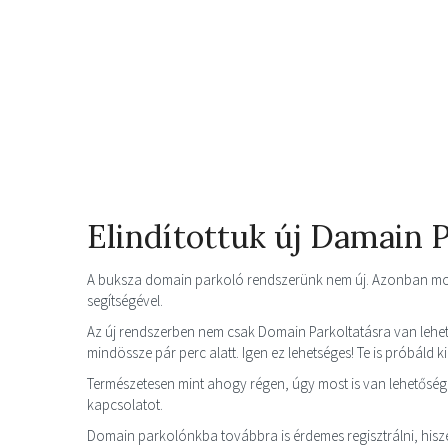
Elindítottuk új Damain 
A buksza domain parkoló rendszerünk nem új. Azonban most
segítségével.
Az új rendszerben nem csak Domain Parkoltatásra van lehet
mindössze pár perc alatt. Igen ez lehetséges! Te is próbáld k
Természetesen mint ahogy régen, úgy most is van lehetősége
kapcsolatot.
Domain parkolónkba továbbra is érdemes regisztrálni, his