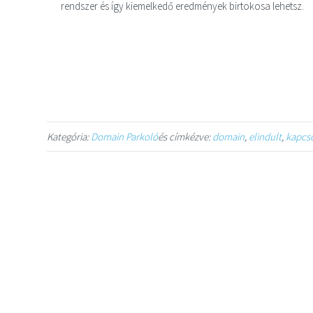
rendszer és így kiemelkedő eredmények birtokosa lehetsz.
Kategória:
Domain Parkoló
és címkézve:
domain
,
elindult
,
kapcs