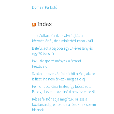
Domain Parkoló
Index
Tarr Zoltán: Zajlik az átvilágítás a
közmédiánál, de a minisztériumon kívül
Belefulladt a Sajóba egy 14 éves lány és
egy 20 éves férfi
Inkluzív sportélmények a Strand
Fesztiválon
Szokatlan szerződést kötött a Mol, akkor
is fizet, ha nem érkezik meg az olaj
Felmondott Kása Eszter, így búcsúzott
Balogh Levente az elnöki asszisztensétől
Két és fél hónapja megírtuk, ki lesz a
köztársasági elnök, de a jósoknak sosem
hisznek