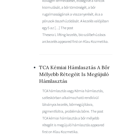
kollagén termelődését, elősegítve a ráncok
kisimulását, a bőr tömörségét, a bőr
rugalmasságának a visszanyerését, és a a
pórusok összehúzódását. A kezelés valójában
egy 5 az […] The post
Thesera L lifting kezelés, bio szálbehúzásos
arckezelés appeared first on Klau Kozmetika.
TCA Kémiai Hámlasztás A Bőr
Mélyebb Rétegéit Is Megújuló
Hámlasztás
TCA hámlasztás vagy Kémia hámlasztás,
széleskörban alkalmazható rendkívül
látványos kezelés, bőrmegújításra,
pigmentfoltra, problémás bőrre. The post
TCA kémiai hámlasztás a bőr mélyebb
rétegéit is megújuló hámlasztás appeared
first on Klau Kozmetika.