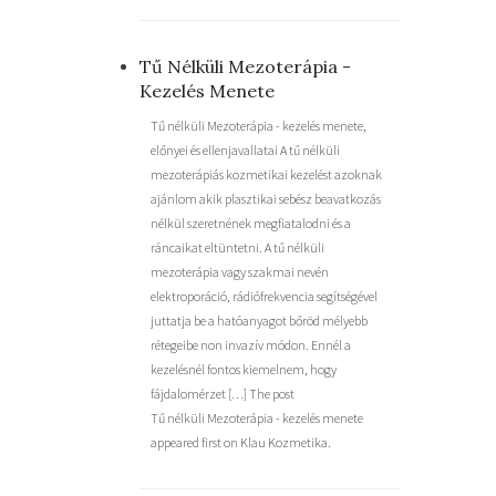
Tű Nélküli Mezoterápia -
Kezelés Menete
Tű nélküli Mezoterápia - kezelés menete,
előnyei és ellenjavallatai A tű nélküli
mezoterápiás kozmetikai kezelést azoknak
ajánlom akik plasztikai sebész beavatkozás
nélkül szeretnének megfiatalodni és a
ráncaikat eltüntetni. A tű nélküli
mezoterápia vagy szakmai nevén
elektroporáció, rádiófrekvencia segítségével
juttatja be a hatóanyagot bőröd mélyebb
rétegeibe non invazív módon. Ennél a
kezelésnél fontos kiemelnem, hogy
fájdalomérzet […] The post
Tű nélküli Mezoterápia - kezelés menete
appeared first on Klau Kozmetika.