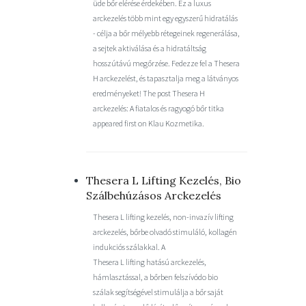
üde bőr elérése érdekében. Ez a luxus
arckezelés több mint egy egyszerű hidratálás
- célja a bőr mélyebb rétegeinek regenerálása,
a sejtek aktiválása és a hidratáltság
hosszútávú megőrzése. Fedezze fel a Thesera
H arckezelést, és tapasztalja meg a látványos
eredményeket! The post Thesera H
arckezelés: A fiatalos és ragyogó bőr titka
appeared first on Klau Kozmetika.
Thesera L Lifting Kezelés, Bio
Szálbehúzásos Arckezelés
Thesera L lifting kezelés, non-invazív lifting
arckezelés, bőrbe olvadó stimuláló, kollagén
indukciós szálakkal. A
Thesera L lifting hatású arckezelés,
hámlasztással, a bőrben felszívódo bio
szálak segítségével stimulálja a bőr saját