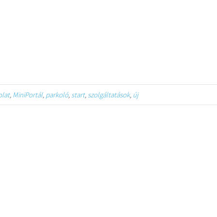
olat
,
MiniPortál
,
parkoló
,
start
,
szolgáltatások
,
új