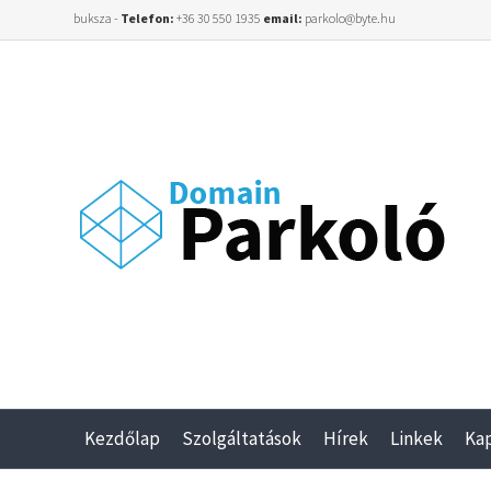
buksza -
Telefon:
+36 30 550 1935
email:
parkolo@byte.hu
Kezdőlap
Szolgáltatások
Hírek
Linkek
Ka