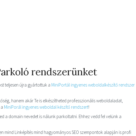
Parkoló rendszerünket
 teljesen újra gyártottuk a
MiniPortál ingyenes weboldalkészítő rendszer
őség, hanem akár Te is elkészítheted professzionális weboldaladat,
i a
MiniPorál ingyenes weboldal készítő rendszert
!
d a domain nevedet is nálunk parkoltatni. Ehhez vedd fel velünk a
zen mind Linképítés mind hagyományos SEO szempontok alapján is profi